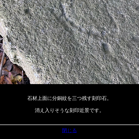
石材上面に分銅紋を三つ残す刻印石。
消え入りそうな刻印近景です。
閉じる