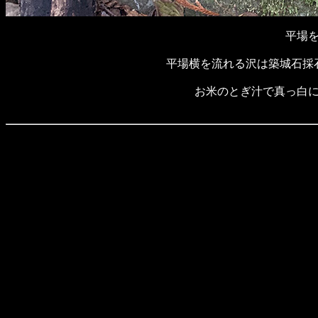
平場
平場横を流れる沢は築城石採
お米のとぎ汁で真っ白