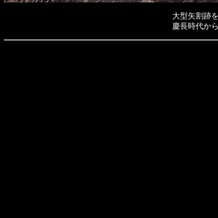
大型矢割跡
慶長時代か