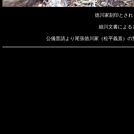
徳川家刻印とされ
細川文書による
公儀普請より尾張徳川家（松平義直）の