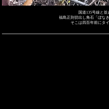
国道135号線と並
福島正則切出し角石「ぼな
そこは四百年前にタ