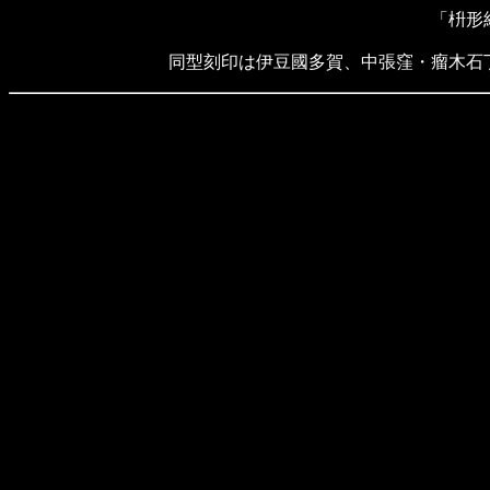
「枡形
同型刻印は伊豆國多賀、中張窪・瘤木石