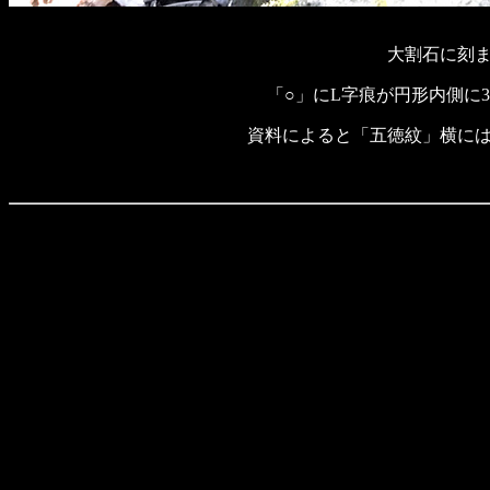
大割石に刻
「○」にL字痕が円形内側に
資料によると「五徳紋」横に