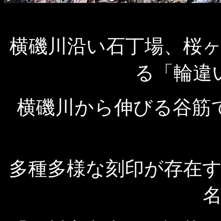
横磯川沿い石丁場、桜
る「輪違
横磯川から伸びる谷筋
多種多様な刻印が存在