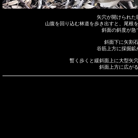
矢穴が開けられた
山腹を回り込む林道を歩き出すと、尾根
斜面の斜度が急
斜面下に矢割
谷筋上方に採掘鉱
暫く歩くと緩斜面上に大型矢
斜面上方に広が